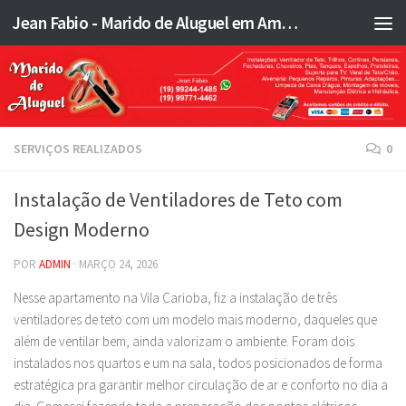
Jean Fabio - Marido de Aluguel em Americana SP e região - JFMA
Skip to content
SERVIÇOS REALIZADOS
0
Instalação de Ventiladores de Teto com
Design Moderno
POR
ADMIN
·
MARÇO 24, 2026
Nesse apartamento na Vila Carioba, fiz a instalação de três
ventiladores de teto com um modelo mais moderno, daqueles que
além de ventilar bem, ainda valorizam o ambiente. Foram dois
instalados nos quartos e um na sala, todos posicionados de forma
estratégica pra garantir melhor circulação de ar e conforto no dia a