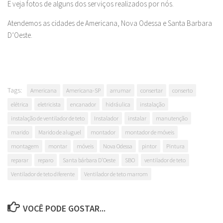
E veja fotos de alguns dos serviços realizados por nós.
Atendemos as cidades de Americana, Nova Odessa e Santa Barbara
D’Oeste.
Tags:
Americana
Americana-SP
arrumar
consertar
conserto
elétrica
eletricista
encanador
hidráulica
instalação
instalação de ventilador de teto
Instalador
instalar
manutenção
marido
Marido de aluguel
montador
montador de móveis
montagem
montar
móveis
Nova Odessa
pintor
Pintura
reparar
reparo
Santa bárbara D'Oeste
SBO
ventilador de teto
Ventilador de teto diferente
Ventilador de teto marrom
VOCÊ PODE GOSTAR...