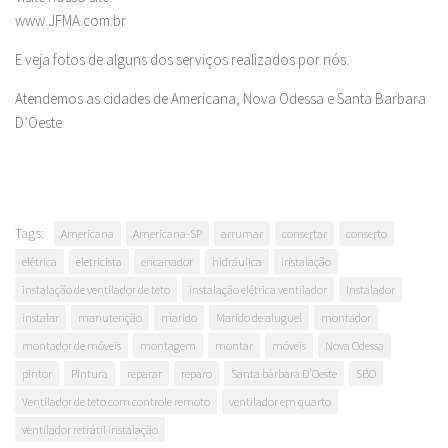
www.JFMA.com.br
E veja fotos de alguns dos serviços realizados por nós.
Atendemos as cidades de Americana, Nova Odessa e Santa Barbara
D’Oeste
Tags:
Americana
Americana-SP
arrumar
consertar
conserto
elétrica
eletricista
encanador
hidráulica
instalação
instalação de ventilador de teto
instalação elétrica ventilador
Instalador
instalar
manutenção
marido
Marido de aluguel
montador
montador de móveis
montagem
montar
móveis
Nova Odessa
pintor
Pintura
reparar
reparo
Santa bárbara D'Oeste
SBO
Ventilador de teto com controle remoto
ventilador em quarto
ventilador retrátil instalação