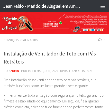
Jean Fabio - Marido de Aluguel em Americana SP e região - JFMA
Skip to content
SERVIÇOS REALIZADOS
0
Instalação de Ventilador de Teto com Pás
Retráteis
POR
ADMIN
· PUBLISHED
MARÇO 21, 2026
· UPDATED
ABRIL 15, 2026
Fiz a instalação desse ventilador de teto com pás retráteis, que
também funciona como um lustre grande e bem elegante.
Primeiro realizei toda a fixação com segurança no teto, garantindo
firmeza e estabilidade do equipamento. Em seguida, fiz a ligação
elétrica completa, deixando tudo funcionando perfeitamente, tanto