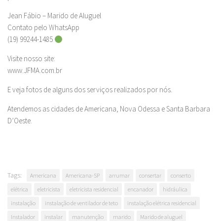
Jean Fábio – Marido de Aluguel
Contato pelo WhatsApp
(19) 99244-1485
Visite nosso site:
www.JFMA.com.br
E veja fotos de alguns dos serviços realizados por nós.
Atendemos as cidades de Americana, Nova Odessa e Santa Barbara
D’Oeste.
Tags:
Americana
Americana-SP
arrumar
consertar
conserto
elétrica
eletricista
eletricista residencial
encanador
hidráulica
instalação
instalação de ventilador de teto
instalação elétrica residencial
Instalador
instalar
manutenção
marido
Marido de aluguel