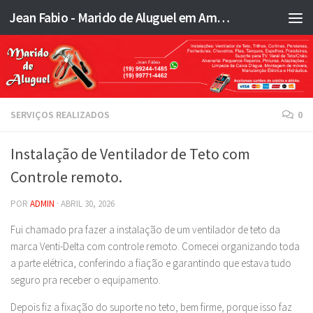
Jean Fabio - Marido de Aluguel em Americana SP e região - JFMA
Skip to content
SERVIÇOS REALIZADOS
0
Instalação de Ventilador de Teto com
Controle remoto.
POR
ADMIN
·
ABRIL 30, 2026
Fui chamado pra fazer a instalação de um ventilador de teto da
marca Venti-Delta com controle remoto. Comecei organizando toda
a parte elétrica, conferindo a fiação e garantindo que estava tudo
seguro pra receber o equipamento.
Depois fiz a fixação do suporte no teto, bem firme, porque isso faz