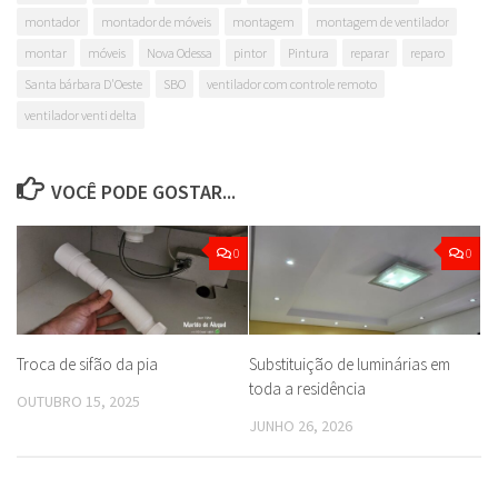
montador
montador de móveis
montagem
montagem de ventilador
montar
móveis
Nova Odessa
pintor
Pintura
reparar
reparo
Santa bárbara D'Oeste
SBO
ventilador com controle remoto
ventilador venti delta
VOCÊ PODE GOSTAR...
0
0
Troca de sifão da pia
Substituição de luminárias em
toda a residência
OUTUBRO 15, 2025
JUNHO 26, 2026