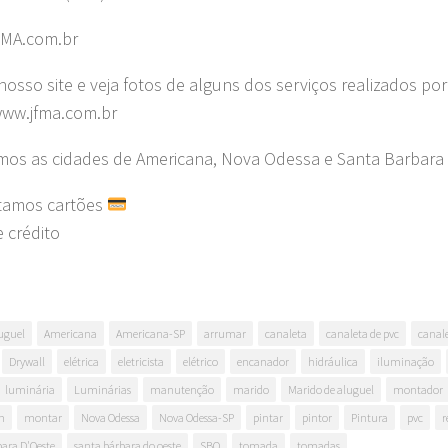
MA.com.br
nosso site e veja fotos de alguns dos serviços realizados por
www.jfma.com.br
os as cidades de Americana, Nova Odessa e Santa Barbara 
tamos cartões
e crédito
uguel
Americana
Americana-SP
arrumar
canaleta
canaleta de pvc
canal
Drywall
elétrica
eletricista
elétrico
encanador
hidráulica
iluminação
luminária
Luminárias
manutenção
marido
Marido de aluguel
montador
m
montar
Nova Odessa
Nova Odessa-SP
pintar
pintor
Pintura
pvc
r
ara D'Oeste
santa bárbara do oeste
SBO
tomada
tomadas