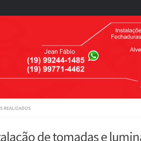
S REALIZADOS
talação de tomadas e luminá