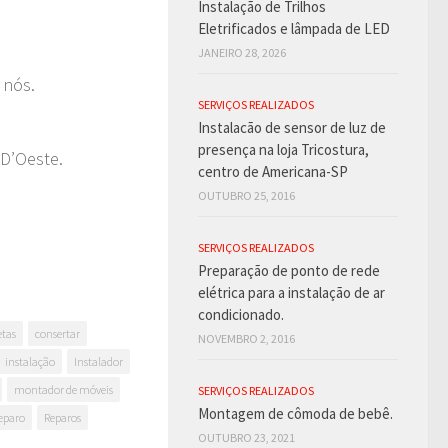
Instalação de Trilhos
Eletrificados e lâmpada de LED
JANEIRO 28, 2026
 nós.
SERVIÇOS REALIZADOS
Instalacão de sensor de luz de
presença na loja Tricostura,
D’Oeste.
centro de Americana-SP
OUTUBRO 25, 2016
SERVIÇOS REALIZADOS
Preparação de ponto de rede
elétrica para a instalação de ar
condicionado.
etas
consertar
NOVEMBRO 2, 2016
instalação
Instalador
montador de móveis
SERVIÇOS REALIZADOS
Montagem de cômoda de bebê.
eparo
Reparos
OUTUBRO 23, 2021