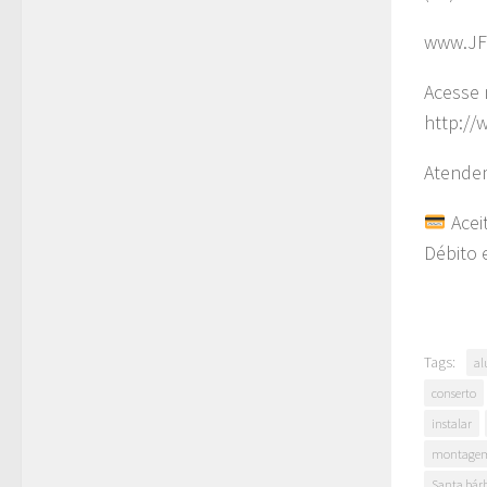
www.JF
Acesse 
http://
Atendem
Acei
Débito 
Tags:
al
conserto
instalar
montage
Santa bárb