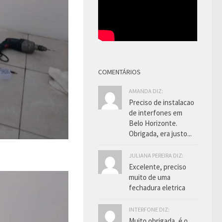
COMENTÁRIOS
AMANDA DIZ:
Preciso de instalacao
de interfones em
Belo Horizonte.
Obrigada, era justo...
JULIANA PEREIRA DIZ:
Excelente, preciso
muito de uma
fechadura eletrica
INTERFONE DIZ:
Muito obrigada, é o