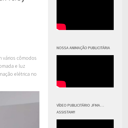
m
NOSSA ANIMAÇÃO PUBLICITÁRIA
em vários cômodos
tomada e luz
nação elétrica no
VÍDEO PUBLICITÁRIO JFMA…
ASSISTAM!!