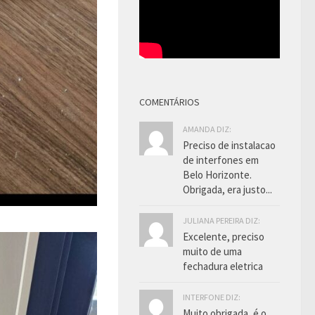
COMENTÁRIOS
AMANDA DIZ:
Preciso de instalacao
de interfones em
Belo Horizonte.
Obrigada, era justo...
JULIANA PEREIRA DIZ:
Excelente, preciso
muito de uma
fechadura eletrica
INTERFONE DIZ:
Muito obrigada, é o