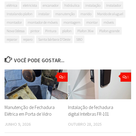
elétrica
eletricista
encanador
hidráulica
instalação
Instalador
Instalando plafon
instalar
manutenção
marido
Marido de aluguel
montador
montador de móveis
montagem
montar
móveis
Nova Odessa
pintor
Pintura
plafon
Plafon 36w
Plafon grande
reparar
reparo
Santa bárbara D'Oeste
SBO
VOCÊ PODE GOSTAR...
0
0
Manutenção de Fechadura
Instalação de fechadura
Elétrica em Porta de Vidro
digital Intelbras FR-101
JUNHO 9, 2026
OUTUBRO 28, 2025