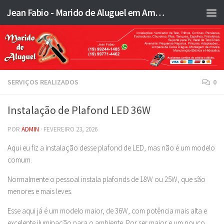
Jean Fabio - Marido de Aluguel em Americana SP e região - JFMA
Skip to content
SERVIÇOS REALIZADOS
0
Instalação de Plafond LED 36W
POR
ADMIN
·
FEVEREIRO 23, 2026
Aqui eu fiz a instalação desse plafond de LED, mas não é um modelo
comum.
Normalmente o pessoal instala plafonds de 18W ou 25W, que são
menores e mais leves.
Esse aqui já é um modelo maior, de 36W, com potência mais alta e
excelente iluminação para o ambiente. Por ser maior e um pouco