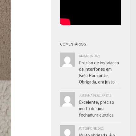
COMENTÁRIOS
AMANDA DIZ:
Preciso de instalacao
de interfones em
Belo Horizonte.
Obrigada, era justo...
JULIANA PEREIRA DIZ:
Excelente, preciso
muito de uma
fechadura eletrica
INTERFONE DIZ:
Muito obrigada, é o