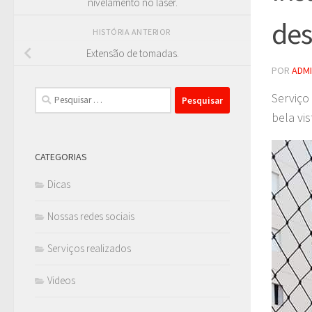
nivelamento no laser.
des
HISTÓRIA ANTERIOR
Extensão de tomadas.
POR
ADM
Pesquisar
Serviço
por:
bela vi
CATEGORIAS
Dicas
Nossas redes sociais
Serviços realizados
Videos