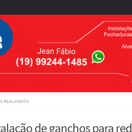
S REALIZADOS
talacão de ganchos para re