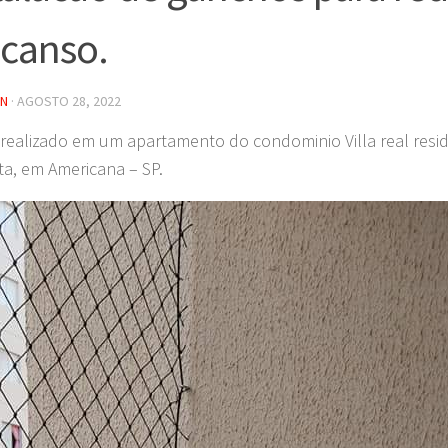
canso.
IN
·
AGOSTO 28, 2022
 realizado em um apartamento do condominio Villa real resid
sta, em Americana – SP.