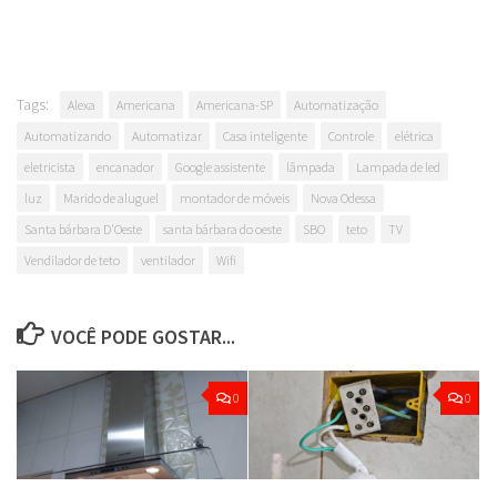
Tags:
Alexa
Americana
Americana-SP
Automatização
Automatizando
Automatizar
Casa inteligente
Controle
elétrica
eletricista
encanador
Google assistente
lâmpada
Lampada de led
luz
Marido de aluguel
montador de móveis
Nova Odessa
Santa bárbara D'Oeste
santa bárbara do oeste
SBO
teto
TV
Vendilador de teto
ventilador
Wifi
VOCÊ PODE GOSTAR...
0
0