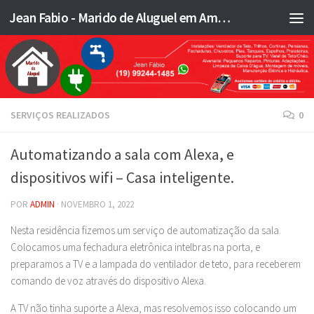
Jean Fabio - Marido de Aluguel em Americana SP e região - JFMA
Skip to content
SERVIÇOS REALIZADOS
0
Automatizando a sala com Alexa, e
dispositivos wifi – Casa inteligente.
POR
ADMIN
·
NOVEMBRO 1, 2022
Nesta residência fizemos um serviço de automatização da sala.
Colocamos uma fechadura eletrônica intelbras na porta, e
preparamos a TV e a lampada do ventilador de teto, para receberem
comando de voz através do dispositivo Alexa.
A TV não tinha suporte a Alexa, mas resolvemos isso colocando um