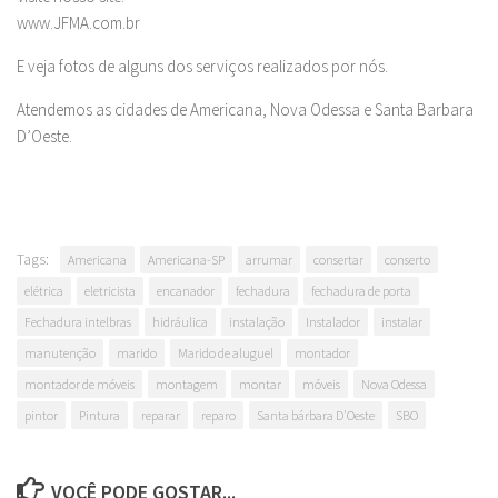
www.JFMA.com.br
E veja fotos de alguns dos serviços realizados por nós.
Atendemos as cidades de Americana, Nova Odessa e Santa Barbara
D’Oeste.
Tags:
Americana
Americana-SP
arrumar
consertar
conserto
elétrica
eletricista
encanador
fechadura
fechadura de porta
Fechadura intelbras
hidráulica
instalação
Instalador
instalar
manutenção
marido
Marido de aluguel
montador
montador de móveis
montagem
montar
móveis
Nova Odessa
pintor
Pintura
reparar
reparo
Santa bárbara D'Oeste
SBO
VOCÊ PODE GOSTAR...