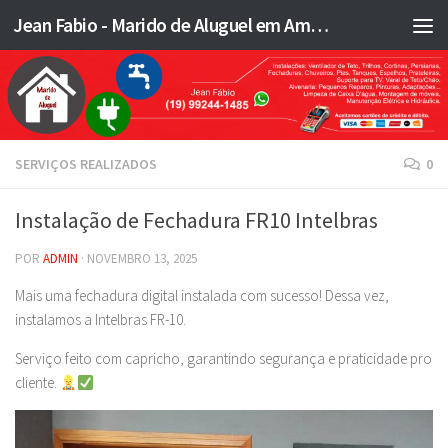
Jean Fabio - Marido de Aluguel em Americana SP e região - JFMA
Skip to content
SERVIÇOS REALIZADOS
0
Instalação de Fechadura FR10 Intelbras
POR
ADMIN
·
NOVEMBRO 13, 2025
Mais uma fechadura digital instalada com sucesso! Dessa vez,
instalamos a Intelbras FR-10.
Serviço feito com capricho, garantindo segurança e praticidade pro
cliente.