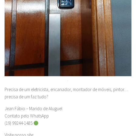
.
Precisa de um eletricista, encanador, montador de móveis, pintor…
precisa de um faz tudo?
Jean Fábio – Marido de Aluguel
Contato pelo WhatsApp
(19) 99244-1485
Visite nosso site: