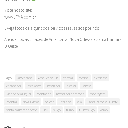
Visite nosso site:
www.JFMA.com.br
E veja fotos de alguns dos serviços realizados por nós.
Atendemos as cidades de Americana, Nova Odessa e Santa Barbara
D’Oeste.
Tags:
Americana
Americana-SP
colocar
cortina
eletricista
encanador
instalação
Instalador
instalar
Janela
Marido de aluguel
montador
montador de móveis
montagem
montar
Nova Odessa
parede
Persiana
sala
Santa bárbara D'Oeste
santa bárbara do oeste
SBO
suíço
trilho
trilho suíço
varão