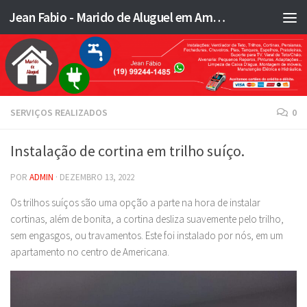
Jean Fabio - Marido de Aluguel em Americana SP e região - JFMA
Skip to content
SERVIÇOS REALIZADOS
0
Instalação de cortina em trilho suíço.
POR
ADMIN
·
DEZEMBRO 13, 2022
Os trilhos suíços são uma opção a parte na hora de instalar
cortinas, além de bonita, a cortina desliza suavemente pelo trilho,
sem engasgos, ou travamentos. Este foi instalado por nós, em um
apartamento no centro de Americana.