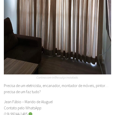
Cortina com trilho suíço instalada.
Precisa de um eletricista, encanador, montador de móveis, pintor…
precisa de um faz tudo?
Jean Fábio – Marido de Aluguel
Contato pelo WhatsApp:
(19) 99244-1485