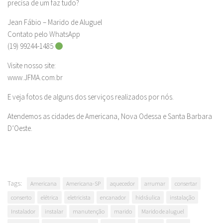
precisa de um faz tudo?
Jean Fábio – Marido de Aluguel
Contato pelo WhatsApp
(19) 99244-1485
Visite nosso site:
www.JFMA.com.br
E veja fotos de alguns dos serviços realizados por nós.
Atendemos as cidades de Americana, Nova Odessa e Santa Barbara
D’Oeste.
Tags:
Americana
Americana-SP
aquecedor
arrumar
consertar
conserto
elétrica
eletricista
encanador
hidráulica
instalação
Instalador
instalar
manutenção
marido
Marido de aluguel