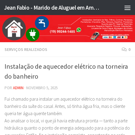
Jean Fabio - Marido de Aluguel em Americana SP e região - JFMA
Skip to content
SERVIÇOS REALIZADOS
0
Instalação de aquecedor elétrico na torneira
do banheiro
POR
ADMIN
·
NOVEMBRO 5, 2025
Fui chamado para instalar um aquecedor elétrico na torneira do
banheiro da suíte do casal. Antes, só tinha água fria, mas o cliente
queria ter água quente também.
Ao analisar o local, vi que já havia estrutura pronta — tanto a parte
hidráulica quanto o ponto de energia adequado para a potência do