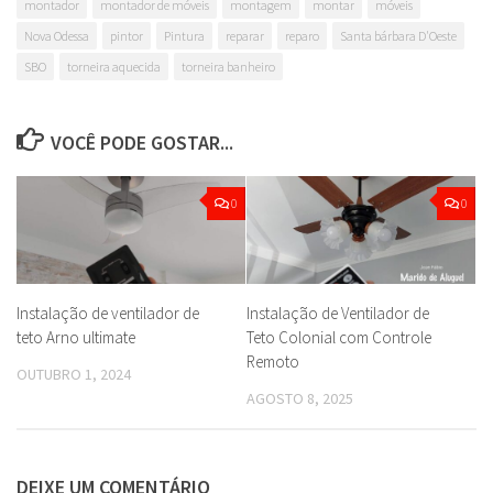
montador
montador de móveis
montagem
montar
móveis
Nova Odessa
pintor
Pintura
reparar
reparo
Santa bárbara D'Oeste
SBO
torneira aquecida
torneira banheiro
VOCÊ PODE GOSTAR...
0
0
Instalação de ventilador de
Instalação de Ventilador de
teto Arno ultimate
Teto Colonial com Controle
Remoto
OUTUBRO 1, 2024
AGOSTO 8, 2025
DEIXE UM COMENTÁRIO