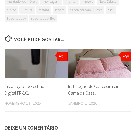
montador de móveis
montagem
montar
móveis
Nova Odessa
pintor
Pintura
reparar
reparo
Santa bárbara D'Oeste
SBO
Suporte de tv
suporte de tv fixo
VOCÊ PODE GOSTAR...
0
0
Instalação de Fechadura
Instalação de Cabeceira em
Digital FR-101
Cama de Casal
NOVEMBRO 18, 2025
JANEIRO 2, 2026
DEIXE UM COMENTÁRIO