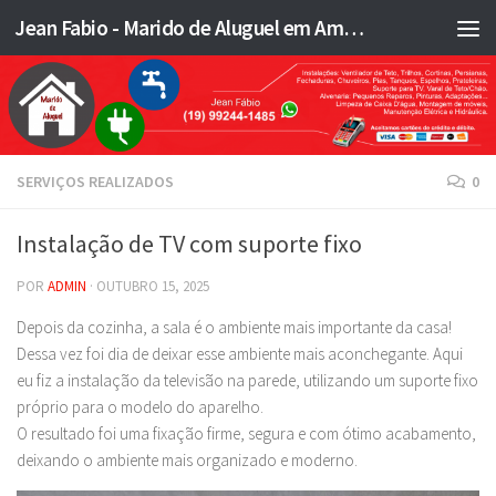
Jean Fabio - Marido de Aluguel em Americana SP e região - JFMA
Skip to content
SERVIÇOS REALIZADOS
0
Instalação de TV com suporte fixo
POR
ADMIN
·
OUTUBRO 15, 2025
Depois da cozinha, a sala é o ambiente mais importante da casa!
Dessa vez foi dia de deixar esse ambiente mais aconchegante. Aqui
eu fiz a instalação da televisão na parede, utilizando um suporte fixo
próprio para o modelo do aparelho.
O resultado foi uma fixação firme, segura e com ótimo acabamento,
deixando o ambiente mais organizado e moderno.