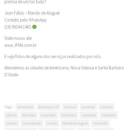
precisa de um faz tudo?
Jean Fábio – Marido de Aluguel
Contato pelo WhatsApp
(19) 99244-1485
Visite nosso site:
www.JFMA.com.br
E veja fotos de alguns dos serviços realizados por nós.
Atendemos as cidades de Americana, Nova Odessa e Santa Barbara
D’Oeste.
Tags:
Americana
Americana-SP
arrumar
consertar
conserto
elétrica
eletricista
encanador
hidráulica
instalação
Instalador
instalar
manutenção
marido
Marido de aluguel
montador