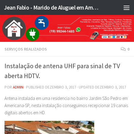
Jean Fabio - Marido de Aluguel em Americana SP e região - JFMA
Skip to content
SERVIÇOS REALIZADOS
0
Instalação de antena UHF para sinal de TV
aberta HDTV.
POR
ADMIN
· PUBLISHED
DEZEMBRO 3, 2017
· UPDATED
DEZEMBRO 3, 2017
Antena instalada em uma residencia no bairro Jardim São Pedro em
Americana-SP, nesta instalação conseguimos recepcionar 19 canais
digitais abertos em HD.