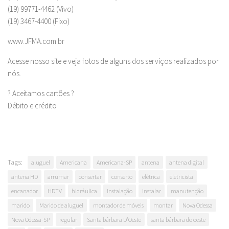
(19) 99771-4462 (Vivo)
(19) 3467-4400 (Fixo)
www.JFMA.com.br
Acesse nosso site e veja fotos de alguns dos serviços realizados por
nós.
? Aceitamos cartões ?
Débito e crédito
Tags:
aluguel
Americana
Americana-SP
antena
antena digital
antena HD
arrumar
consertar
conserto
elétrica
eletricista
encanador
HDTV
hidráulica
instalação
instalar
manutenção
marido
Marido de aluguel
montador de móveis
montar
Nova Odessa
Nova Odessa-SP
regular
Santa bárbara D'Oeste
santa bárbara do oeste