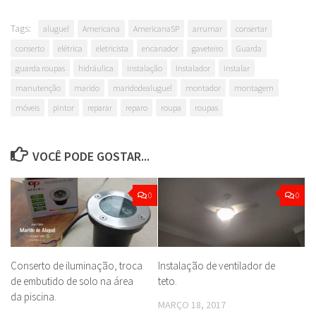
Tags:
aluguel
Americana
AmericanaSP
arrumar
consertar
conserto
elétrica
eletricista
encanador
gaveteiro
Guarda
guarda roupas
hidráulica
instalação
Instalador
instalar
manutenção
marido
maridodealuguel
montador
montagem
móveis
pintor
reparar
reparo
roupa
roupas
VOCÊ PODE GOSTAR...
0
0
Conserto de iluminação, troca
Instalação de ventilador de
de embutido de solo na área
teto.
da piscina.
MARÇO 18, 2017