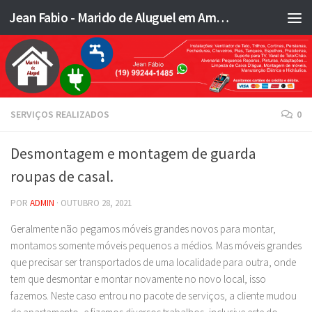
Jean Fabio - Marido de Aluguel em Americana SP e região - JFMA
Skip to content
SERVIÇOS REALIZADOS
0
Desmontagem e montagem de guarda
roupas de casal.
POR
ADMIN
·
OUTUBRO 28, 2021
Geralmente não pegamos móveis grandes novos para montar,
montamos somente móveis pequenos a médios. Mas móveis grandes
que precisar ser transportados de uma localidade para outra, onde
tem que desmontar e montar novamente no novo local, isso
fazemos. Neste caso entrou no pacote de serviços, a cliente mudou