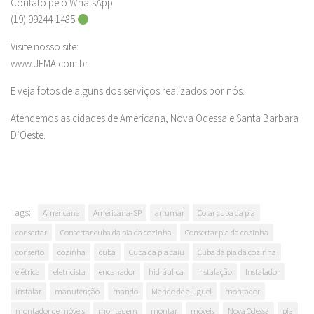
Contato pelo WhatsApp
(19) 99244-1485
Visite nosso site:
www.JFMA.com.br
E veja fotos de alguns dos serviços realizados por nós.
Atendemos as cidades de Americana, Nova Odessa e Santa Barbara
D’Oeste.
Tags:
Americana
Americana-SP
arrumar
Colar cuba da pia
consertar
Consertar cuba da pia da cozinha
Consertar pia da cozinha
conserto
cozinha
cuba
Cuba da pia caiu
Cuba da pia da cozinha
elétrica
eletricista
encanador
hidráulica
instalação
Instalador
instalar
manutenção
marido
Marido de aluguel
montador
montador de móveis
montagem
montar
móveis
Nova Odessa
pia