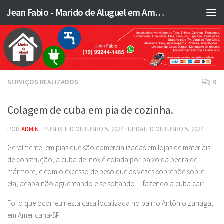
Jean Fabio - Marido de Aluguel em Americana SP e região - JFMA
Skip to content
SERVIÇOS REALIZADOS
0
Colagem de cuba em pia de cozinha.
POR
ADMIN
· PUBLISHED
OUTUBRO 5, 2024
· UPDATED
OUTUBRO 5, 2024
Geralmente, em pias que são comercializadas em lojas de materiais
de construção, a cuba de inox é colada por baixo da pedra de
mármore, e com o excesso de peso que as vezes sobrepõe sobre
ela, acaba não aguentando e se soltando… fazendo a cuba cair.
Foi o que ocorreu nesta casa localizada no bairro Antônio zanaga,
em Americana-SP.