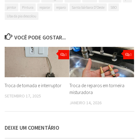
pintor
Pintura
reparar
reparo
Santa bárbara D'Oeste
SBO
Uba da pia descolou
VOCÊ PODE GOSTAR...
0
0
Troca de tomada e interruptor
Troca de reparos em torneira
misturadora
SETEMBRO 17, 2025
JANEIRO 14, 2026
DEIXE UM COMENTÁRIO