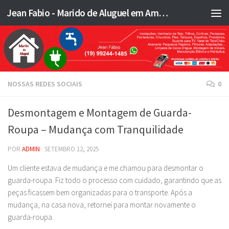
Jean Fabio - Marido de Aluguel em Americana SP e região - JFMA
Skip to content
NOSSAS REDES SOCIAIS
0
Desmontagem e Montagem de Guarda-
Roupa – Mudança com Tranquilidade
POR
ADMIN
·
SETEMBRO 12, 2025
Um cliente estava de mudança e me chamou para desmontar o
guarda-roupa. Fiz todo o processo com cuidado, garantindo que as
peças ficassem bem organizadas para o transporte. Após a
mudança, na casa nova, retornei para montar novamente o
guarda-roupa.