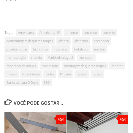
Tags:
Americana
Americana-SP
arrumar
consertar
conserto
desmontagem de guarda roupas
elétrica
eletricista
encanador
guarda roupas
hidráulica
instalação
Instalador
instalar
manutenção
marido
Marido de aluguel
montador
montador de móveis
montagem
montagem de guarda roupas
montar
móveis
Nova Odessa
pintor
Pintura
reparar
reparo
Santa bárbara D'Oeste
SBO
VOCÊ PODE GOSTAR...
0
0