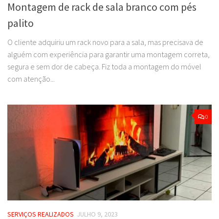
Montagem de rack de sala branco com pés
palito
O cliente adquiriu um rack novo para a sala, mas precisava de
alguém com experiência para garantir uma montagem correta,
segura e sem dor de cabeça. Fiz toda a montagem do móvel
com atenção...
0
SERVIÇOS REALIZADOS
JULHO 9, 2023