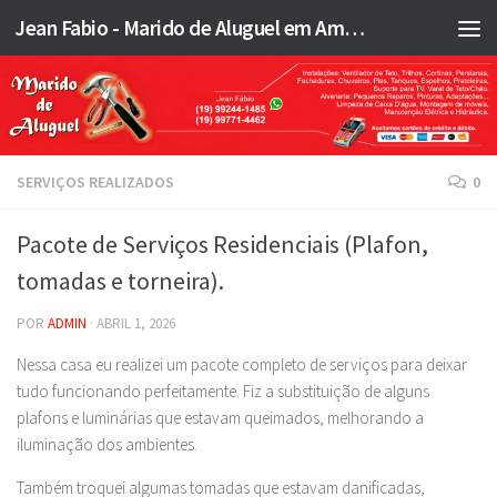
Jean Fabio - Marido de Aluguel em Americana SP e região - JFMA
Skip to content
SERVIÇOS REALIZADOS
0
Pacote de Serviços Residenciais (Plafon,
tomadas e torneira).
POR
ADMIN
·
ABRIL 1, 2026
Nessa casa eu realizei um pacote completo de serviços para deixar
tudo funcionando perfeitamente. Fiz a substituição de alguns
plafons e luminárias que estavam queimados, melhorando a
iluminação dos ambientes.
Também troquei algumas tomadas que estavam danificadas,