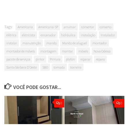
Tags:
Americana
Americana-SP
arrumar
consertar
conserto
elétrica
eletricista
encanador
hidráulica
instalação
Instalador
instalar
manutenção
marido
Marido de aluguel
montador
montador de móveis
montagem
montar
móveis
Nova Odessa
pacote de serviços
pintor
Pintura
plafon
reparar
reparo
Santa bárbara D'Oeste
SBO
tomada
torneira
VOCÊ PODE GOSTAR...
0
0