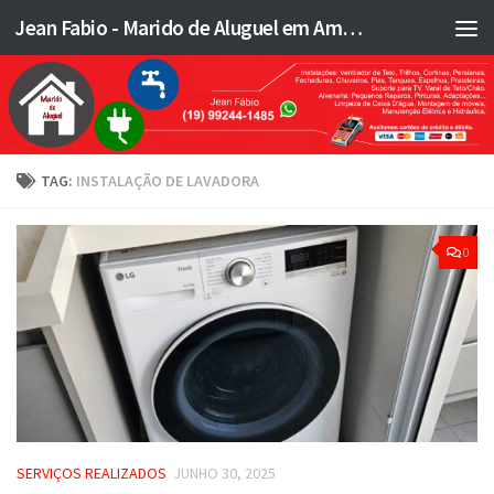
Jean Fabio - Marido de Aluguel em Americana SP e região - JFMA
Skip to content
TAG:
INSTALAÇÃO DE LAVADORA
0
SERVIÇOS REALIZADOS
JUNHO 30, 2025