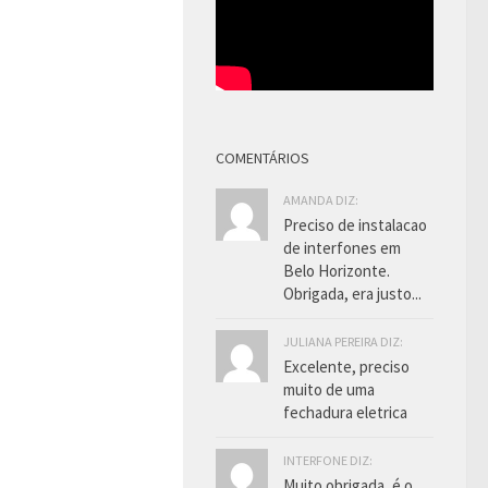
COMENTÁRIOS
AMANDA DIZ:
Preciso de instalacao
de interfones em
Belo Horizonte.
Obrigada, era justo...
JULIANA PEREIRA DIZ:
Excelente, preciso
muito de uma
fechadura eletrica
INTERFONE DIZ:
Muito obrigada, é o