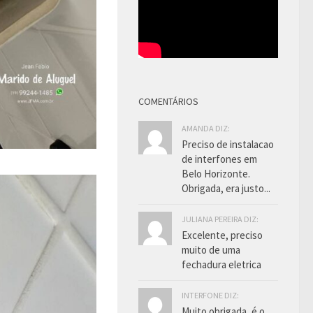
COMENTÁRIOS
AMANDA DIZ:
Preciso de instalacao
de interfones em
Belo Horizonte.
Obrigada, era justo...
JULIANA PEREIRA DIZ:
Excelente, preciso
muito de uma
fechadura eletrica
INTERFONE DIZ:
Muito obrigada, é o