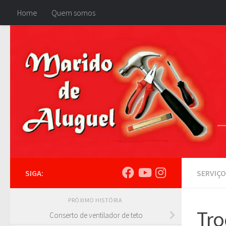
Home
Quem somos
Skip to content
SIGA:
SERVIÇO
PRÓXIMO HISTÓRIA
Tro
Conserto de ventilador de teto