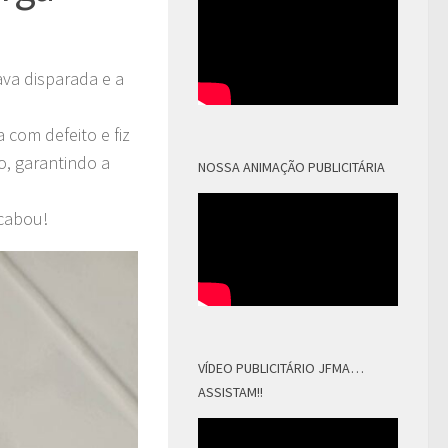
ava disparada e a
a com defeito e fiz
o, garantindo a
NOSSA ANIMAÇÃO PUBLICITÁRIA
acabou!
VÍDEO PUBLICITÁRIO JFMA…
ASSISTAM!!