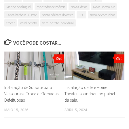
Marido de aluguel
montador de móveis
Nova Odessa
Nova Odessa-SP
Santa bárbara D'Oeste
santa bárbara do oeste
SBO
troca de cordinhas
trocar
varal de teto
varal de teto individual
VOCÊ PODE GOSTAR...
0
0
Instalação de Suporte para
Instalação de Tv e Home
Vassouras e Troca de Tomadas
Theater, soundbar, no painel
Defeituosas
da sala.
MAIO 15, 2026
ABRIL 5, 2024