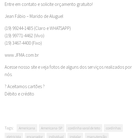
Entre em contato e solicite orçamento gratuito!
Jean Fábio – Marido de Aluguel
(19) 99244-1485 (Claro e WHATSAPP)
(19) 99771-4462 (Vivo)
(19) 3467-4400 (Fixo)
www.JFMA.com.br
Acesse nosso site e veja fotos de alguns dos serviços realizados por
nós.
? Aceitamos cartões ?
Débito e crédito
Tags:
Americana
Americana-SP
cordinha varal de teto
cordinhas
eletricista
encanador
individual
instalar
manutenção