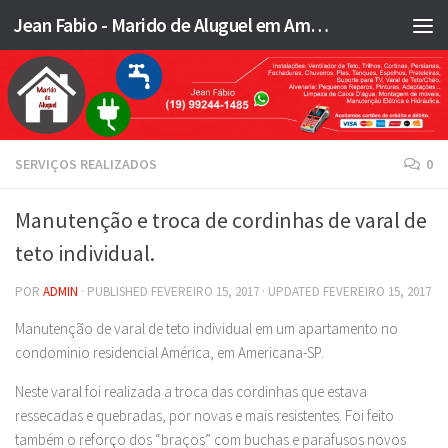
Jean Fabio - Marido de Aluguel em Americana SP e região - JFMA
Skip to content
SERVIÇOS REALIZADOS
0
Manutenção e troca de cordinhas de varal de
teto individual.
POR
ADMIN
· PUBLISHED
FEVEREIRO 15, 2017
· UPDATED
FEVEREIRO 15, 2017
Manutenção de varal de teto individual em um apartamento no
condominio residencial América, em Americana-SP.
Neste varal foi realizada a troca das cordinhas que estava
ressecadas e quebradas, por novas e mais resistentes. Foi feito
também o reforço dos “braços” com buchas e parafusos novos