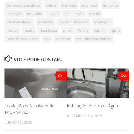
Conversão de ventilador
elétrica
eletricista
encanador
hidráulica
instalação
Instalador
instalar
manutenção
marido
Marido de aluguel
montador
montador de móveis
montagem
montar
móveis
Nova Odessa
pintor
Pintura
reparar
reparo
Santa bárbara D'Oeste
SBO
ventilador
Ventilador com controle
VOCÊ PODE GOSTAR...
0
0
Instalação de Ventilador de
Instalação de Filtro de Água
Teto – Ventsol
DEZEMBRO 13, 2025
JUNHO 11, 2025