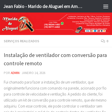
Jean Fabio - Marido de Aluguel em Americana SP e região - JFMA
Skip to content
SERVIÇOS REALIZADOS
0
Instalação de ventilador com conversão para
controle remoto
POR
ADMIN
·
JANEIRO 14, 2026
Fui chamado para fazer a instalação de um ventilador, que
originalmente funciona com comando na parede, acionado por fio
para controle de velocidade e ventilação. A pedido do cliente, foi
utilizado um kit de conversão para controle remoto, que ele mesmo
adquiriu. Com esse controle, ele pode controlar o ventilador sem