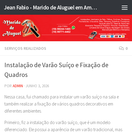
Jean Fabio - Marido de Aluguel em Americana SP e região - JFMA
Skip to content
SERVIÇOS REALIZADOS
0
Instalação de Varão Suíço e Fixação de
Quadros
POR
ADMIN
·
JUNHO 3, 2026
Nessa casa, fui chamado para instalar um varão suíço na sala e
também realizar a fixação de vários quadros decorativos em
diferentes ambientes.
Primeiro, fiz a instalação do varão suíço, que é um modelo
diferenciado. Ele possui a aparência de um varão tradicional, mas