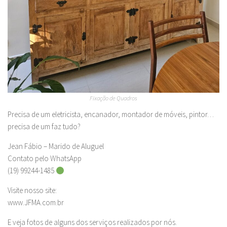
Fixação de Quadros
Precisa de um eletricista, encanador, montador de móveis, pintor…
precisa de um faz tudo?
Jean Fábio – Marido de Aluguel
Contato pelo WhatsApp
(19) 99244-1485
Visite nosso site:
www.JFMA.com.br
E veja fotos de alguns dos serviços realizados por nós.