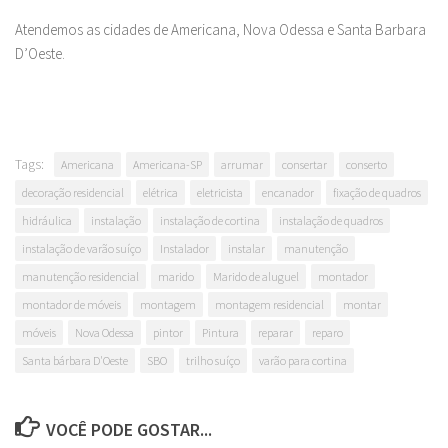
Atendemos as cidades de Americana, Nova Odessa e Santa Barbara
D’Oeste.
Tags:
Americana
Americana-SP
arrumar
consertar
conserto
decoração residencial
elétrica
eletricista
encanador
fixação de quadros
hidráulica
instalação
instalação de cortina
instalação de quadros
instalação de varão suíço
Instalador
instalar
manutenção
manutenção residencial
marido
Marido de aluguel
montador
montador de móveis
montagem
montagem residencial
montar
móveis
Nova Odessa
pintor
Pintura
reparar
reparo
Santa bárbara D'Oeste
SBO
trilho suíço
varão para cortina
VOCÊ PODE GOSTAR...