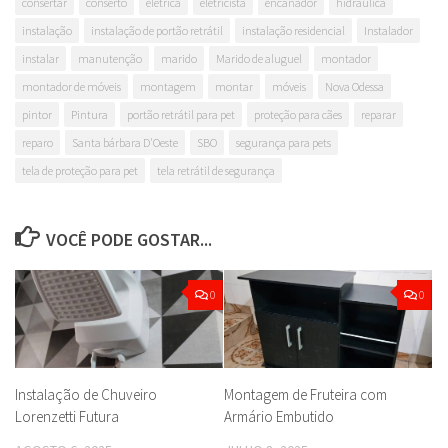
consertar
conserto
elétrica
eletricista
encanador
hidráulica
instalação
instalação de portão retrátil
instalação residencial
Instalador
instalar
manutenção
marido
Marido de aluguel
montador
montador de móveis
montagem
montar
móveis
Nova Odessa
pintor
Pintura
portão retrátil para pet
proteção para cães
reparar
reparo
Santa bárbara D'Oeste
SBO
segurança para pets
tela de proteção para pet
tela retrátil de segurança
VOCÊ PODE GOSTAR...
0
0
Instalação de Chuveiro
Montagem de Fruteira com
Lorenzetti Futura
Armário Embutido