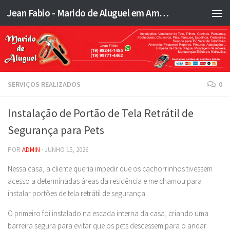
Jean Fabio - Marido de Aluguel em Americana SP e região - JFMA
Skip to content
SERVIÇOS REALIZADOS
0
Instalação de Portão de Tela Retrátil de
Segurança para Pets
POR
ADMIN
·
JUNHO 15, 2026
Nessa casa, a cliente queria impedir que os cachorrinhos tivessem
acesso a determinadas áreas da residência e me chamou para
instalar portões de tela retrátil de segurança.
O primeiro foi instalado na escada interna da casa, criando uma
barreira segura para evitar que os pets descessem para o andar