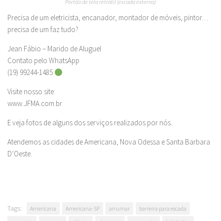
Portão de tela retrátil (escada externa)
Precisa de um eletricista, encanador, montador de móveis, pintor…
precisa de um faz tudo?
Jean Fábio – Marido de Aluguel
Contato pelo WhatsApp
(19) 99244-1485
Visite nosso site:
www.JFMA.com.br
E veja fotos de alguns dos serviços realizados por nós.
Atendemos as cidades de Americana, Nova Odessa e Santa Barbara
D’Oeste.
Tags:
Americana
Americana-SP
arrumar
barreira para escada