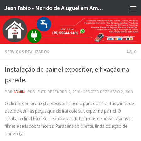
Jean Fabio - Marido de Aluguel em Americana SP e região - JFMA
Skip to content
SERVIÇOS REALIZADOS
0
Instalação de painel expositor, e fixação na
parede.
POR
ADMIN
· PUBLISHED
DEZEMBRO 2, 2018
· UPDATED
DEZEMBRO 2, 2018
O cliente comprou este expositor e pediu para que montassemos de
acordo com as peças que ele iraí colocar, expor no painel. O
resultado final foi esse… Exposição de bonecos de personagens de
filmes e seriados famosos. Parabéns ao cliente, linda coleção de
bonecos!!