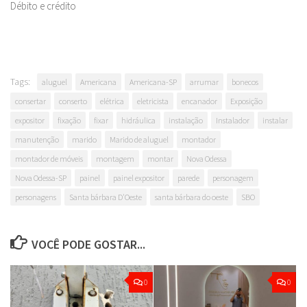
Débito e crédito
Tags:
aluguel
Americana
Americana-SP
arrumar
bonecos
consertar
conserto
elétrica
eletricista
encanador
Exposição
expositor
fixação
fixar
hidráulica
instalação
Instalador
instalar
manutenção
marido
Marido de aluguel
montador
montador de móveis
montagem
montar
Nova Odessa
Nova Odessa-SP
painel
painel expositor
parede
personagem
personagens
Santa bárbara D'Oeste
santa bárbara do oeste
SBO
VOCÊ PODE GOSTAR...
0
0