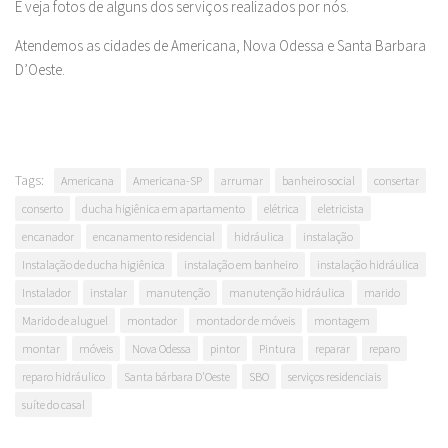
E veja fotos de alguns dos serviços realizados por nós.
Atendemos as cidades de Americana, Nova Odessa e Santa Barbara
D’Oeste.
Tags:
Americana
Americana-SP
arrumar
banheiro social
consertar
conserto
ducha higiênica em apartamento
elétrica
eletricista
encanador
encanamento residencial
hidráulica
instalação
Instalação de ducha higiênica
instalação em banheiro
instalação hidráulica
Instalador
instalar
manutenção
manutenção hidráulica
marido
Marido de aluguel
montador
montador de móveis
montagem
montar
móveis
Nova Odessa
pintor
Pintura
reparar
reparo
reparo hidráulico
Santa bárbara D'Oeste
SBO
serviços residenciais
suíte do casal