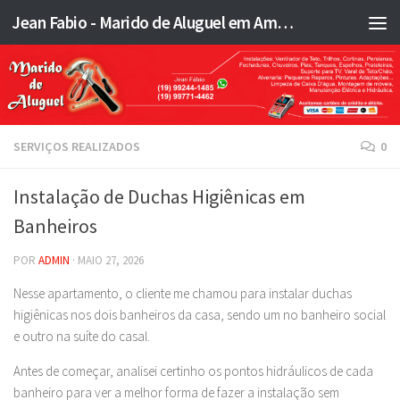
Jean Fabio - Marido de Aluguel em Americana SP e região - JFMA
Skip to content
SERVIÇOS REALIZADOS
0
Instalação de Duchas Higiênicas em
Banheiros
POR
ADMIN
·
MAIO 27, 2026
Nesse apartamento, o cliente me chamou para instalar duchas
higiênicas nos dois banheiros da casa, sendo um no banheiro social
e outro na suíte do casal.
Antes de começar, analisei certinho os pontos hidráulicos de cada
banheiro para ver a melhor forma de fazer a instalação sem