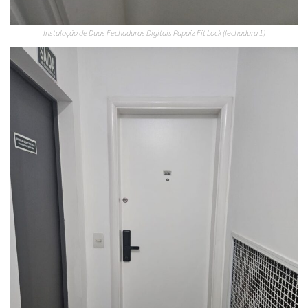
Instalação de Duas Fechaduras Digitais Papaiz Fit Lock (fechadura 1)