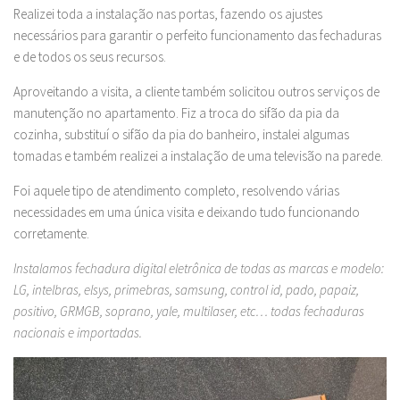
Realizei toda a instalação nas portas, fazendo os ajustes
necessários para garantir o perfeito funcionamento das fechaduras
e de todos os seus recursos.
Aproveitando a visita, a cliente também solicitou outros serviços de
manutenção no apartamento. Fiz a troca do sifão da pia da
cozinha, substituí o sifão da pia do banheiro, instalei algumas
tomadas e também realizei a instalação de uma televisão na parede.
Foi aquele tipo de atendimento completo, resolvendo várias
necessidades em uma única visita e deixando tudo funcionando
corretamente.
Instalamos fechadura digital eletrônica de todas as marcas e modelo:
LG, intelbras, elsys, primebras, samsung, control id, pado, papaiz,
positivo, GRMGB, soprano, yale, multilaser, etc… todas fechaduras
nacionais e importadas.