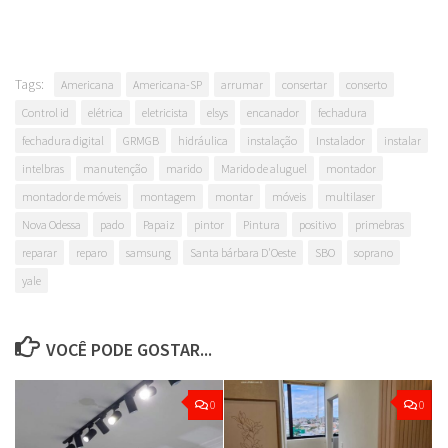
Tags:
Americana
Americana-SP
arrumar
consertar
conserto
Control id
elétrica
eletricista
elsys
encanador
fechadura
fechadura digital
GRMGB
hidráulica
instalação
Instalador
instalar
intelbras
manutenção
marido
Marido de aluguel
montador
montador de móveis
montagem
montar
móveis
multilaser
Nova Odessa
pado
Papaiz
pintor
Pintura
positivo
primebras
reparar
reparo
samsung
Santa bárbara D'Oeste
SBO
soprano
yale
VOCÊ PODE GOSTAR...
0
0