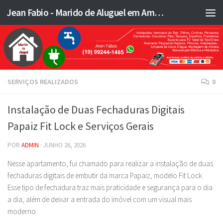
Jean Fabio - Marido de Aluguel em Americana SP e região - JFMA
Skip to content
SERVIÇOS REALIZADOS
0
Instalação de Duas Fechaduras Digitais
Papaiz Fit Lock e Serviços Gerais
POR
ADMIN
·
JUNHO 26, 2026
Nesse apartamento, fui chamado para realizar a instalação de duas
fechaduras digitais de embutir da marca Papaiz, modelo Fit Lock.
Esse tipo de fechadura traz mais praticidade e segurança para o dia
a dia, além de deixar a entrada do imóvel com um visual mais
moderno.