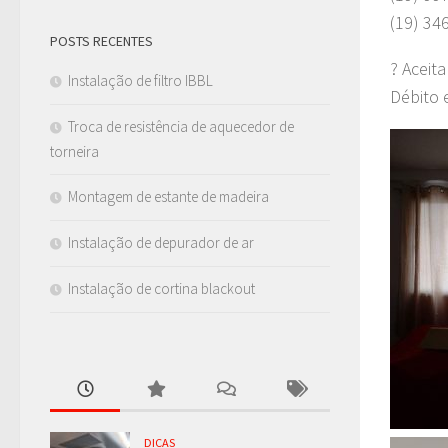
(19) 34
POSTS RECENTES
? Aceit
Instalação de filtro IBBL
Débito 
Troca de resistência de aquecedor de
torneira
Montagem de estante de madeira
Instalação de depurador de ar
Instalação de cortina blackout
DICAS