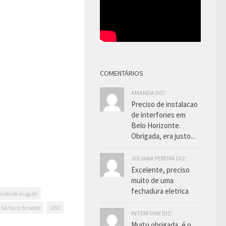
COMENTÁRIOS
AMANDA DIZ:
Preciso de instalacao
de interfones em
Belo Horizonte.
Obrigada, era justo...
JULIANA PEREIRA DIZ:
Excelente, preciso
muito de uma
fechadura eletrica
rido de aluguel
 bárbara do oeste
SBO
INTERFONE DIZ:
Muito obrigada, é o