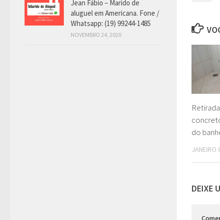
Jean Fábio – Marido de
aluguel em Americana. Fone /
Whatsapp: (19) 99244-1485
VOC
NOVEMBRO 24, 2020
Retirada
concret
do banhe
JANEIRO 8
DEIXE 
Come