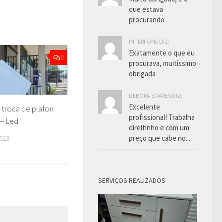
que estava
procurando
INTERFONE DIZ:
Exatamente o que eu
0
procurava, muitíssimo
obrigada
DEBORA SOARES DIZ:
Excelente
 troca de plafon
profissional! Trabalha
– Led.
direitinho e com um
preço que cabe no...
023
SERVIÇOS REALIZADOS