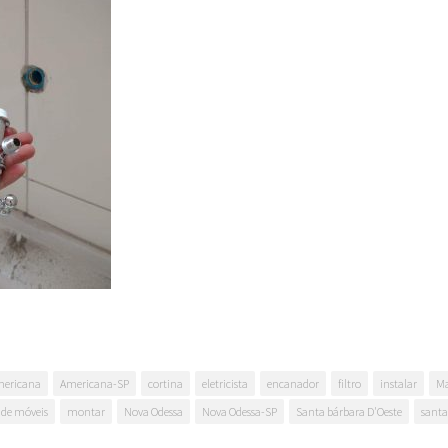
ericana
Americana-SP
cortina
eletricista
encanador
filtro
instalar
Ma
de móveis
montar
Nova Odessa
Nova Odessa-SP
Santa bárbara D'Oeste
santa