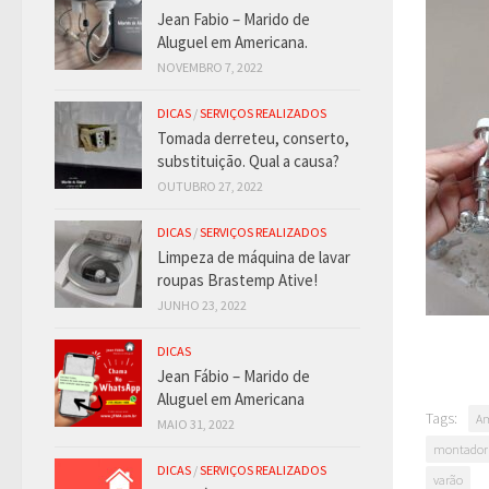
Jean Fabio – Marido de
Aluguel em Americana.
NOVEMBRO 7, 2022
DICAS
/
SERVIÇOS REALIZADOS
Tomada derreteu, conserto,
substituição. Qual a causa?
OUTUBRO 27, 2022
DICAS
/
SERVIÇOS REALIZADOS
Limpeza de máquina de lavar
roupas Brastemp Ative!
JUNHO 23, 2022
DICAS
Jean Fábio – Marido de
Aluguel em Americana
Tags:
Am
MAIO 31, 2022
montador 
DICAS
/
SERVIÇOS REALIZADOS
varão