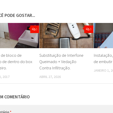
Ê PODE GOSTAR...
0
0
 de bloco de
Substituição de Interfone
Instalação,
o de dentro do box
Queimado + Vedação
de embutir 
iro.
Contra Infiltração.
JANEIRO 1, 2
, 2017
ABRIL 27, 2026
UM COMENTÁRIO
ntário
*