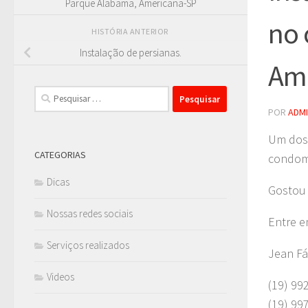
Parque Alabama, Americana-SP
no 
HISTÓRIA ANTERIOR
Instalação de persianas.
Am
Pesquisar
por:
POR
ADM
Um dos 
CATEGORIAS
condomí
Dicas
Gostou 
Nossas redes sociais
Entre e
Serviços realizados
Jean Fá
Videos
(19) 99
(19) 99