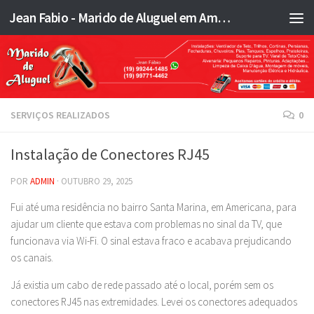
Jean Fabio - Marido de Aluguel em Americana SP e região - JFMA
Skip to content
SERVIÇOS REALIZADOS
0
Instalação de Conectores RJ45
POR
ADMIN
·
OUTUBRO 29, 2025
Fui até uma residência no bairro Santa Marina, em Americana, para
ajudar um cliente que estava com problemas no sinal da TV, que
funcionava via Wi-Fi. O sinal estava fraco e acabava prejudicando
os canais.
Já existia um cabo de rede passado até o local, porém sem os
conectores RJ45 nas extremidades. Levei os conectores adequados