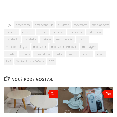
Tags:
Americana
Americana-SP
arrumar
conectores
conexão de tv
consertar
conserto
elétrica
eletricista
encanador
hidráulica
instalação
Instalador
instalar
manutenção
marido
Marido de aluguel
montador
montador de móveis
montagem
montar
móveis
Nova Odessa
pintor
Pintura
reparar
reparo
Rj45
Santa bárbara D'Oeste
SBO
VOCÊ PODE GOSTAR...
0
0