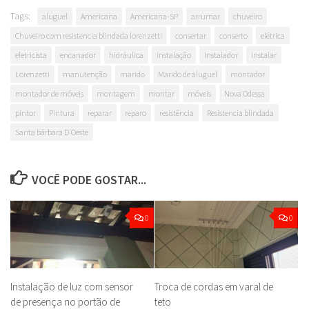
Tags:
aluguel
Americana
Americana-SP
arrumar
chuveiro
Chuveiro com resistencia blindada lorenzetti
consertar
conserto
elétrica
eletricista
encanador
hidráulica
instalação
Instalador
instalar
Lorenzetti
manutenção
marido
Marido de aluguel
montador
montador de móveis
montagem
montar
móveis
Nova Odessa
pintor
Pintura
reparar
reparo
resistência
Resistencia blindada
Santa bárbara D'Oeste
VOCÊ PODE GOSTAR...
0
0
Instalação de luz com sensor
Troca de cordas em varal de
de presença no portão de
teto