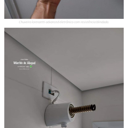
Chuveiro lorenzetti advanced eletrônico com resistência blindada.