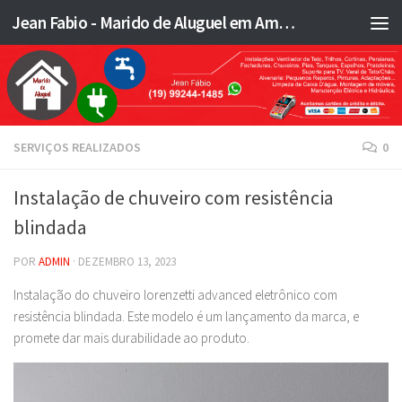
Jean Fabio - Marido de Aluguel em Americana SP e região - JFMA
Skip to content
SERVIÇOS REALIZADOS
0
Instalação de chuveiro com resistência
blindada
POR
ADMIN
·
DEZEMBRO 13, 2023
Instalação do chuveiro lorenzetti advanced eletrônico com
resistência blindada. Este modelo é um lançamento da marca, e
promete dar mais durabilidade ao produto.