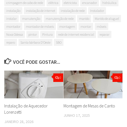
crimpagem de cabo de rede
elétrica
eletricista
encanador
hidráulica
instalação
instalação de internet
instalação de rede
Instalador
instalar
manutenção
manutenção de rede
marido
Marido de aluguel
montador
montador de móveis
montagem
montar
móveis
Nova Odessa
pintor
Pintura
rede de internet residencial
reparar
reparo
Santa bárbara D'Oeste
SBO
VOCÊ PODE GOSTAR...
0
0
Instalação de Aquecedor
Montagem de Mesas de Canto
Lorenzetti
JUNHO 17, 2025
JANEIRO 28, 2026