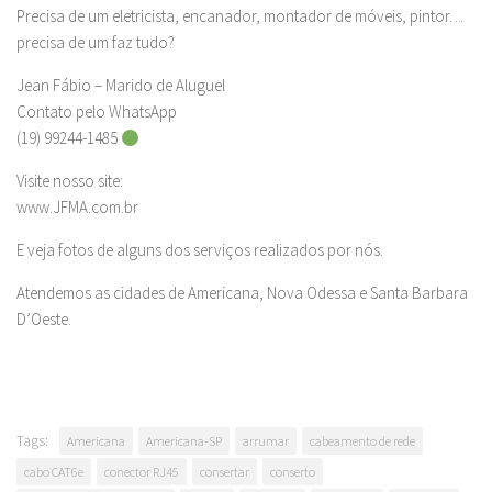
Precisa de um eletricista, encanador, montador de móveis, pintor…
precisa de um faz tudo?
Jean Fábio – Marido de Aluguel
Contato pelo WhatsApp
(19) 99244-1485
Visite nosso site:
www.JFMA.com.br
E veja fotos de alguns dos serviços realizados por nós.
Atendemos as cidades de Americana, Nova Odessa e Santa Barbara
D’Oeste.
Tags:
Americana
Americana-SP
arrumar
cabeamento de rede
cabo CAT6e
conector RJ45
consertar
conserto