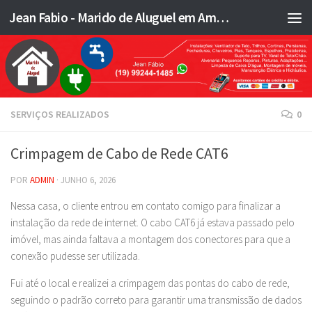
Jean Fabio - Marido de Aluguel em Americana SP e região - JFMA
Skip to content
SERVIÇOS REALIZADOS
0
Crimpagem de Cabo de Rede CAT6
POR
ADMIN
·
JUNHO 6, 2026
Nessa casa, o cliente entrou em contato comigo para finalizar a
instalação da rede de internet. O cabo CAT6 já estava passado pelo
imóvel, mas ainda faltava a montagem dos conectores para que a
conexão pudesse ser utilizada.
Fui até o local e realizei a crimpagem das pontas do cabo de rede,
seguindo o padrão correto para garantir uma transmissão de dados