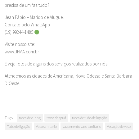
precisa de um faz tudo?
Jean Fábio – Marido de Aluguel
Contato pelo WhatsApp
(19) 99244-1485
Visite nosso site:
www.JFMA.com.br
E veja fotos de alguns dos serviços realizados por nós.
Atendemos as cidades de Americana, Nova Odessa e Santa Barbara
D’Oeste.
Tags:
troca de o-ring
troca de spud
troca de tubo de ligação
Tubo de ligação
Vaso sanitario
vazamento vaso sanitario
Vedação de vaso