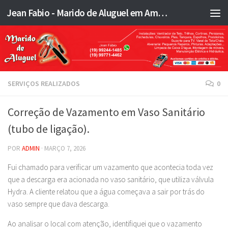
Jean Fabio - Marido de Aluguel em Americana SP e região - JFMA
Skip to content
SERVIÇOS REALIZADOS
0
Correção de Vazamento em Vaso Sanitário
(tubo de ligação).
POR
ADMIN
·
MARÇO 7, 2026
Fui chamado para verificar um vazamento que acontecia toda vez
que a descarga era acionada no vaso sanitário, que utiliza válvula
Hydra. A cliente relatou que a água começava a sair por trás do
vaso sempre que dava descarga.
Ao analisar o local com atenção, identifiquei que o vazamento