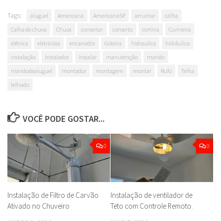
Tags:
aluguel
Americana
AmericanaSP
arrumar
calha
Calha de chuva
Chuva
consertar
conserto
cortina
Cumieira
elétrica
eletricista
encanador
Goteira
hidraulica
hidráulica
instalação
Instalador
instalar
manutenção
marido
maridodealuguel
montador
montagem
montar
Rufo
Telha
telhado
VOCÊ PODE GOSTAR...
0
0
Instalação de Filtro de Carvão
Instalação de ventilador de
Ativado no Chuveiro
Teto com Controle Remoto.