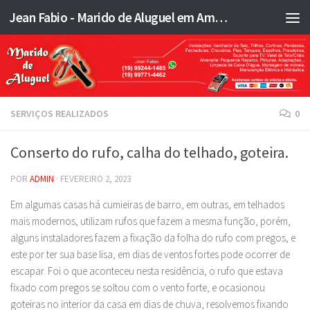
Jean Fabio - Marido de Aluguel em Americana SP e região - JFMA
Skip to content
SERVIÇOS REALIZADOS
0
Conserto do rufo, calha do telhado, goteira.
POR
ADMIN
·
FEVEREIRO 2, 2023
Em algumas casas há cumieiras de barro, em outras, em telhados
mais modernos, utilizam rufos que fazem a mesma função, porém,
alguns instaladores fazem a fixação da folha do rufo com pregos, e
este por ter sua base lisa, em dias de ventos fortes pode ocorrer de
escapar. Foi o que aconteceu nesta residência, o rufo que estava
fixado com pregos se soltou com o vento forte, e ocasionou
goteiras no interior da casa em dias de chuva, resolvemos fixando