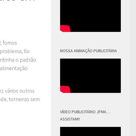
P, fomos
problema, foi
NOSSA ANIMAÇÃO PUBLICITÁRIA
ntinha o padrão
 alimentação
z vários outros
ede, torneiras sem
VÍDEO PUBLICITÁRIO JFMA…
ASSISTAM!!