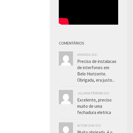
COMENTÁRIOS
AMANDA DIZ:
Preciso de instalacao
de interfones em
Belo Horizonte.
Obrigada, era justo...
JULIANA PEREIRA DIZ:
Excelente, preciso
muito de uma
fechadura eletrica
INTERFONE DIZ:
Muito obrigada, é o