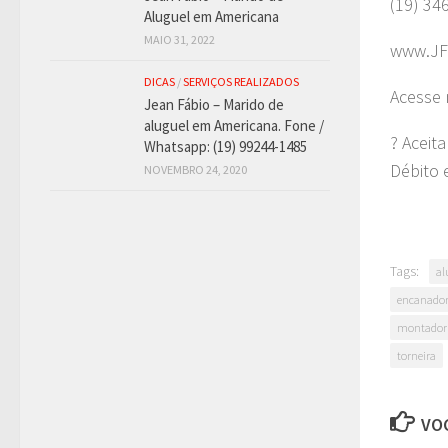
(19) 34
Aluguel em Americana
MAIO 31, 2022
www.JF
DICAS
/
SERVIÇOS REALIZADOS
Acesse 
Jean Fábio – Marido de
aluguel em Americana. Fone /
? Aceit
Whatsapp: (19) 99244-1485
Débito 
NOVEMBRO 24, 2020
Tags:
al
encanado
montador 
torneira
VOC