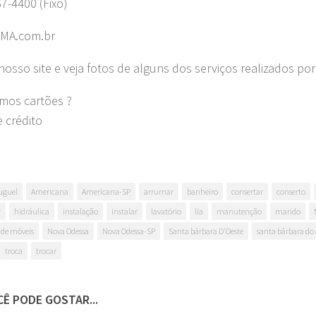
67-4400 (Fixo)
MA.com.br
nosso site e veja fotos de alguns dos serviços realizados por
amos cartões ?
e crédito
uguel
Americana
Americana-SP
arrumar
banheiro
consertar
conserto
r
hidráulica
instalação
instalar
lavatório
lia
manutenção
marido
de móveis
Nova Odessa
Nova Odessa-SP
Santa bárbara D'Oeste
santa bárbara do 
troca
trocar
Ê PODE GOSTAR...