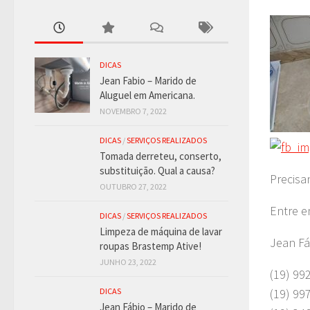
DICAS
Jean Fabio – Marido de
Aluguel em Americana.
NOVEMBRO 7, 2022
DICAS
/
SERVIÇOS REALIZADOS
Tomada derreteu, conserto,
substituição. Qual a causa?
Precisa
OUTUBRO 27, 2022
Entre e
DICAS
/
SERVIÇOS REALIZADOS
Limpeza de máquina de lavar
Jean Fá
roupas Brastemp Ative!
JUNHO 23, 2022
(19) 99
(19) 99
DICAS
Jean Fábio – Marido de