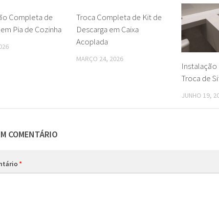
ção Completa de
0
Troca Completa de Kit de
0
 em Pia de Cozinha
Descarga em Caixa
Acoplada
026
MARÇO 24, 2026
Instalação 
Troca de S
JUNHO 19, 2
UM COMENTÁRIO
ntário
*