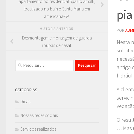
apartamento no residencial Spazio amalfi,
localizado no bairro Santa Maria em
pia
americana-SP.
HISTÓRIA ANTERIOR
POR
ADM
Desmontagem e montagem de guarda
Nesta r
roupas de casal.
solicit
necessá
Pesquisar
antigo 
por:
hidráuli
A clien
CATEGORIAS
servici
Dicas
vedação
Nossas redes sociais
O resul
… Mas u
Serviços realizados