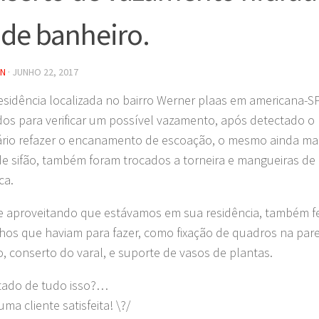
 de banheiro.
IN
·
JUNHO 22, 2017
esidência localizada no bairro Werner plaas em americana-S
ados para verificar um possível vazamento, após detectado o 
rio refazer o encanamento de escoação, o mesmo ainda ma
de sifão, também foram trocados a torneira e mangueiras de
ca.
te aproveitando que estávamos em sua residência, também fe
nhos que haviam para fazer, como fixação de quadros na par
, conserto do varal, e suporte de vasos de plantas.
tado de tudo isso?…
ma cliente satisfeita! \?/