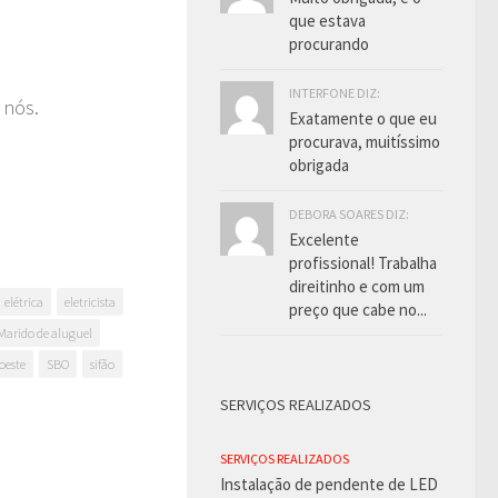
que estava
procurando
INTERFONE DIZ:
 nós.
Exatamente o que eu
procurava, muitíssimo
obrigada
DEBORA SOARES DIZ:
Excelente
profissional! Trabalha
direitinho e com um
elétrica
eletricista
preço que cabe no...
Marido de aluguel
oeste
SBO
sifão
SERVIÇOS REALIZADOS
SERVIÇOS REALIZADOS
Instalação de pendente de LED