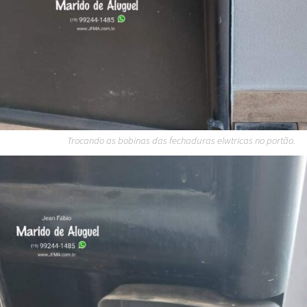
Trocando as bobinas das fechaduras elwtricas no portão.