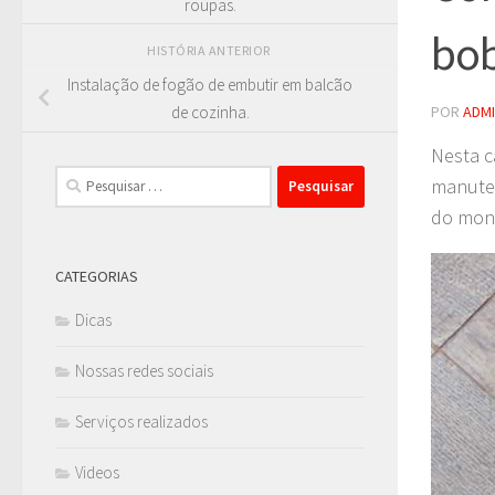
roupas.
bob
HISTÓRIA ANTERIOR
Instalação de fogão de embutir em balcão
POR
ADM
de cozinha.
Nesta c
Pesquisar
manuten
por:
do mono
CATEGORIAS
Dicas
Nossas redes sociais
Serviços realizados
Videos