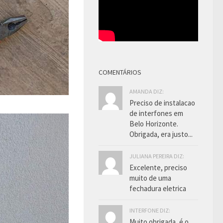
COMENTÁRIOS
AMANDA DIZ:
Preciso de instalacao
de interfones em
Belo Horizonte.
Obrigada, era justo...
JULIANA PEREIRA DIZ:
Excelente, preciso
muito de uma
fechadura eletrica
INTERFONE DIZ:
Muito obrigada, é o