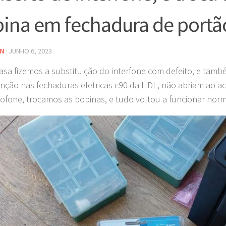
ina em fechadura de port
IN
·
JUNHO 6, 2023
asa fizemos a substituição do interfone com defeito, e ta
ção nas fechaduras eletricas c90 da HDL, não abriam ao ac
fone, trocamos as bobinas, e tudo voltou a funcionar nor