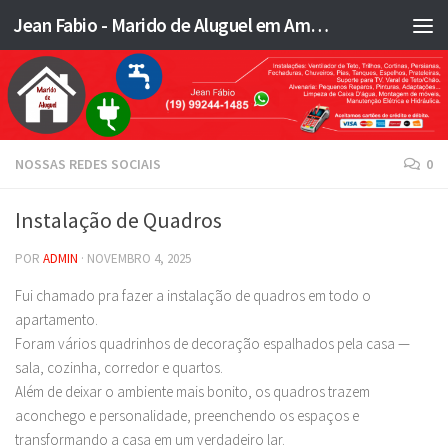
Jean Fabio - Marido de Aluguel em Americana SP e região - JFMA
Skip to content
NOSSAS REDES SOCIAIS
0
Instalação de Quadros
POR
ADMIN
·
NOVEMBRO 4, 2025
Fui chamado pra fazer a instalação de quadros em todo o
apartamento.
Foram vários quadrinhos de decoração espalhados pela casa —
sala, cozinha, corredor e quartos.
Além de deixar o ambiente mais bonito, os quadros trazem
aconchego e personalidade, preenchendo os espaços e
transformando a casa em um verdadeiro lar.