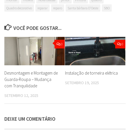
Quadro decorativo
reparar
reparo
Santa bárbara D'Oeste
SBO
VOCÊ PODE GOSTAR...
0
0
Desmontagem e Montagem de
Instalação de torneira elétrica
Guarda-Roupa – Mudança
SETEMBRO 19, 2025
com Tranquilidade
SETEMBRO 12, 2025
DEIXE UM COMENTÁRIO