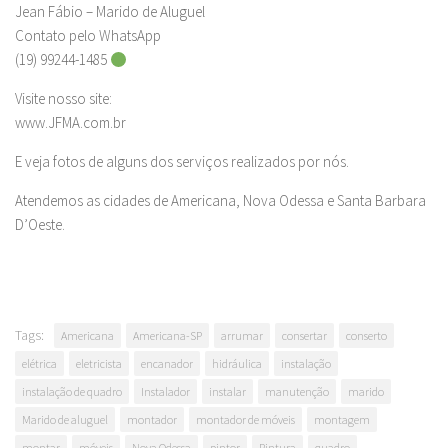
Jean Fábio – Marido de Aluguel
Contato pelo WhatsApp
(19) 99244-1485
Visite nosso site:
www.JFMA.com.br
E veja fotos de alguns dos serviços realizados por nós.
Atendemos as cidades de Americana, Nova Odessa e Santa Barbara
D’Oeste.
Tags:
Americana
Americana-SP
arrumar
consertar
conserto
elétrica
eletricista
encanador
hidráulica
instalação
instalação de quadro
Instalador
instalar
manutenção
marido
Marido de aluguel
montador
montador de móveis
montagem
montar
móveis
Nova Odessa
pintor
Pintura
quadro