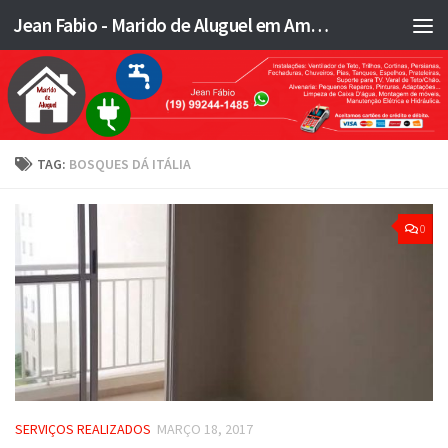
Jean Fabio - Marido de Aluguel em Americana SP e região - JFMA
Skip to content
TAG:
BOSQUES DÁ ITÁLIA
0
SERVIÇOS REALIZADOS
MARÇO 18, 2017